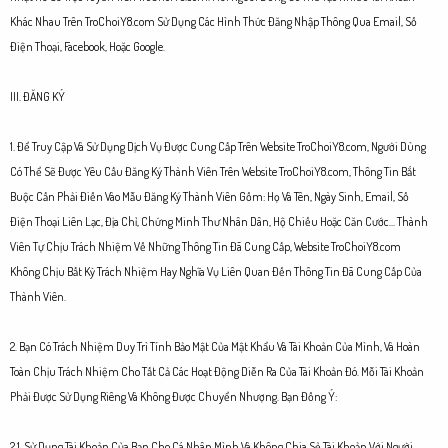
Khác Nhau Trên TroChoiY8.com Sử Dụng Các Hình Thức Đăng Nhập Thông Qua Email, Số
Điện Thoại, Facebook, Hoặc Google.
III. ĐĂNG KÝ
1. Để Truy Cập Và Sử Dụng Dịch Vụ Được Cung Cấp Trên Website TroChoiY8.com, Người Dùng
Có Thể Sẽ Được Yêu Cầu Đăng Ký Thành Viên Trên Website TroChoiY8.com, Thông Tin Bắt
Buộc Cần Phải Điền Vào Mẫu Đăng Ký Thành Viên Gồm: Họ Và Tên, Ngày Sinh, Email, Số
Điện Thoại Liên Lạc, Địa Chỉ, Chứng Minh Thư Nhân Dân, Hộ Chiếu Hoặc Căn Cước... Thành
Viên Tự Chịu Trách Nhiệm Về Những Thông Tin Đã Cung Cấp, Website TroChoiY8.com
Không Chịu Bất Kỳ Trách Nhiệm Hay Nghĩa Vụ Liên Quan Đến Thông Tin Đã Cung Cấp Của
Thành Viên.
2. Bạn Có Trách Nhiệm Duy Trì Tính Bảo Mật Của Mật Khẩu Và Tài Khoản Của Mình, Và Hoàn
Toàn Chịu Trách Nhiệm Cho Tất Cả Các Hoạt Động Diễn Ra Của Tài Khoản Đó. Mỗi Tài Khoản
Phải Được Sử Dụng Riêng Và Không Được Chuyển Nhượng. Bạn Đồng Ý:
2.1. Sử Dụng Tài Khoản Của Bạn Cho Cá Nhân Mình Và Không Chia Sẻ Tài Khoản Với Người