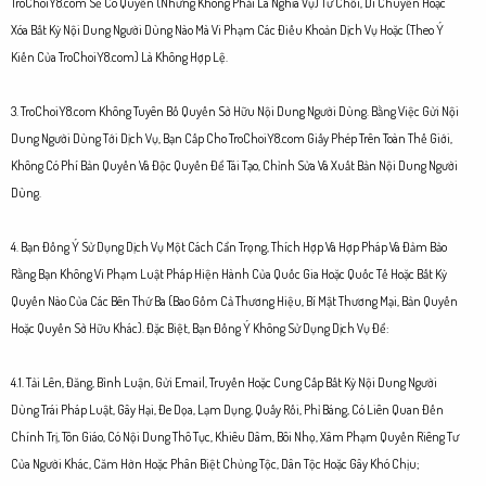
TroChoiY8.com Sẽ Có Quyền (Nhưng Không Phải Là Nghĩa Vụ) Từ Chối, Di Chuyển Hoặc
Xóa Bất Kỳ Nội Dung Người Dùng Nào Mà Vi Phạm Các Điều Khoản Dịch Vụ Hoặc (Theo Ý
Kiến Của TroChoiY8.com) Là Không Hợp Lệ.
3. TroChoiY8.com Không Tuyên Bố Quyền Sở Hữu Nội Dung Người Dùng. Bằng Việc Gửi Nội
Dung Người Dùng Tới Dịch Vụ, Bạn Cấp Cho TroChoiY8.com Giấy Phép Trên Toàn Thế Giới,
Không Có Phí Bản Quyền Và Độc Quyền Để Tái Tạo, Chỉnh Sửa Và Xuất Bản Nội Dung Người
Dùng.
4. Bạn Đồng Ý Sử Dụng Dịch Vụ Một Cách Cẩn Trọng, Thích Hợp Và Hợp Pháp Và Đảm Bảo
Rằng Bạn Không Vi Phạm Luật Pháp Hiện Hành Của Quốc Gia Hoặc Quốc Tế Hoặc Bất Kỳ
Quyền Nào Của Các Bên Thứ Ba (Bao Gồm Cả Thương Hiệu, Bí Mật Thương Mại, Bản Quyền
Hoặc Quyền Sở Hữu Khác). Đặc Biệt, Bạn Đồng Ý Không Sử Dụng Dịch Vụ Để:
4.1. Tải Lên, Đăng, Bình Luận, Gửi Email, Truyền Hoặc Cung Cấp Bất Kỳ Nội Dung Người
Dùng Trái Pháp Luật, Gây Hại, Đe Dọa, Lạm Dụng, Quấy Rối, Phỉ Báng, Có Liên Quan Đến
Chính Trị, Tôn Giáo, Có Nội Dung Thô Tục, Khiêu Dâm, Bôi Nhọ, Xâm Phạm Quyền Riêng Tư
Của Người Khác, Căm Hờn Hoặc Phân Biệt Chủng Tộc, Dân Tộc Hoặc Gây Khó Chịu;