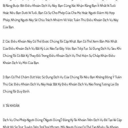
Bị Ràng Buộc Bởi Điều Khoản Dịch Vụ Này. Bạn Cũng Xác Nhận Rằng Bạn Ít Nhất 14 Tuổi
Hoặc Nếu Bạn Dưới 14 Tuổi, Bạn Có Sự Cho Phép Của Cha Mẹ Hoặc Người Giám Hộ Hợp
Pháp, Những Người Này Sẽ Chịu Trách Nhiệm Về Việc Tuân Thủ Điều Khoản Dịch Vụ Này
Của Bạn.
2. Các Điều Khoản Này Có Thể Được Chúng Tôi Cập Nhật. Bạn Có Thể Xem Bản Mới Nhất
Của Điều Khoản Dịch Vụ Bất Kỳ Lúc Nào Tại Đây. Việc Bạn Tiếp Tục Sử Dụng Dịch Vụ Sau Khi
Chúng Tôi Có Bất Kỳ Thay Đổi Trong Điều Khoản Dịch Vụ Thể Hiện Sự Chấp Nhận Điều
Khoản Dịch Vụ Mới Của Bạn.
3. Bạn Có Thể Chấm Dứt Việc Sử Dụng Dịch Vụ Của Chúng Tôi Nếu Bạn Không Đồng Ý Tuân
Thủ Các Điều Khoản Dịch Vụ Này Hoặc Bất Kỳ Điều Khoản Dịch Vụ Nào Trong Tương Lai Do
Chúng Tôi Quy Định.
II. TÀI KHOẢN
Dịch Vụ Cho Phép Người Dùng ("Người Dùng") Đăng Ký Tài Khoản Trên Dịch Vụ Để Tạo Và Cập
Nhật Hồ Sơ Trực Tuyến Trên TroChoiY8.com. Mỗi Người Dùng Có Thể Tạo Nhiều Tài Khoản