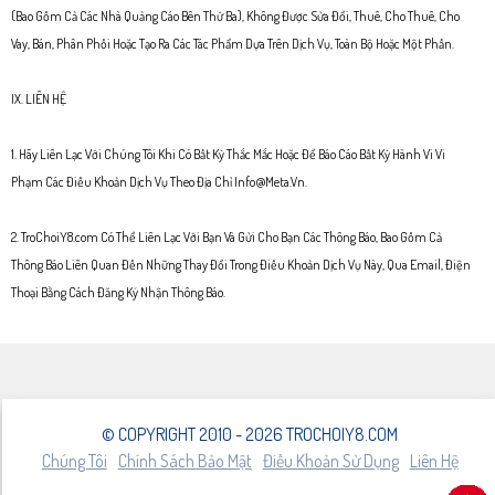
(Bao Gồm Cả Các Nhà Quảng Cáo Bên Thứ Ba), Không Được Sửa Đổi, Thuê, Cho Thuê, Cho
Vay, Bán, Phân Phối Hoặc Tạo Ra Các Tác Phẩm Dựa Trên Dịch Vụ, Toàn Bộ Hoặc Một Phần.
IX. LIÊN HỆ
1. Hãy Liên Lạc Với Chúng Tôi Khi Có Bất Kỳ Thắc Mắc Hoặc Để Báo Cáo Bất Kỳ Hành Vi Vi
Phạm Các Điều Khoản Dịch Vụ Theo Địa Chỉ
Info@Meta.Vn
.
2. TroChoiY8.com Có Thể Liên Lạc Với Bạn Và Gửi Cho Bạn Các Thông Báo, Bao Gồm Cả
Thông Báo Liên Quan Đến Những Thay Đổi Trong Điều Khoản Dịch Vụ Này, Qua Email, Điện
Thoại Bằng Cách Đăng Ký Nhận Thông Báo.
© COPYRIGHT 2010 - 2026 TROCHOIY8.COM
Chúng Tôi
Chính Sách Bảo Mật
Điều Khoản Sử Dụng
Liên Hệ