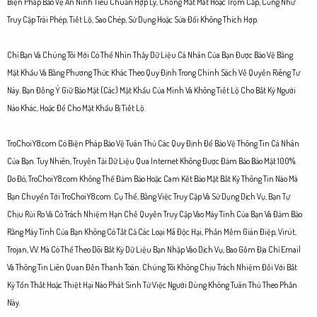
Biện Pháp Bảo Vệ An Ninh Tiêu Chuẩn Hợp Lý, Chống Mất Mát Hoặc Trộm Cắp, Cũng Như
Truy Cập Trái Phép, Tiết Lộ, Sao Chép, Sử Dụng Hoặc Sửa Đổi Không Thích Hợp.
Chỉ Bạn Và Chúng Tôi Mới Có Thể Nhìn Thấy Dữ Liệu Cá Nhân Của Bạn Được Bảo Vệ Bằng
Mật Khẩu Và Bằng Phương Thức Khác Theo Quy Định Trong Chính Sách Về Quyền Riêng Tư
Này. Bạn Đồng Ý Giữ Bảo Mật (Các) Mật Khẩu Của Mình Và Không Tiết Lộ Cho Bất Kỳ Người
Nào Khác, Hoặc Để Cho Mật Khẩu Bị Tiết Lộ.
TroChoiY8.com Có Biện Pháp Bảo Vệ Tuân Thủ Các Quy Định Để Bảo Vệ Thông Tin Cá Nhân
Của Bạn. Tuy Nhiên, Truyền Tải Dữ Liệu Qua Internet Không Được Đảm Bảo Bảo Mật 100%.
Do Đó, TroChoiY8.com Không Thể Đảm Bảo Hoặc Cam Kết Bảo Mật Bất Kỳ Thông Tin Nào Mà
Bạn Chuyển Tới TroChoiY8.com. Cụ Thể, Bằng Việc Truy Cập Và Sử Dụng Dịch Vụ, Bạn Tự
Chịu Rủi Ro Và Có Trách Nhiệm Hạn Chế Quyền Truy Cập Vào Máy Tính Của Bạn Và Đảm Bảo
Rằng Máy Tính Của Bạn Không Có Tất Cả Các Loại Mã Độc Hại, Phần Mềm Gián Điệp, Virút,
Trojan, V.V. Mà Có Thể Theo Dõi Bất Kỳ Dữ Liệu Bạn Nhập Vào Dịch Vụ, Bao Gồm Địa Chỉ Email
Và Thông Tin Liên Quan Đến Thanh Toán. Chúng Tôi Không Chịu Trách Nhiệm Đối Với Bất
Kỳ Tổn Thất Hoặc Thiệt Hại Nào Phát Sinh Từ Việc Người Dùng Không Tuân Thủ Theo Phần
Này.