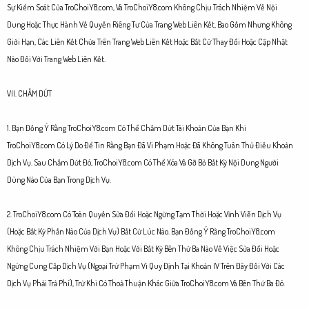
Sự Kiểm Soát Của TroChoiY8.com, Và TroChoiY8.com Không Chịu Trách Nhiệm Về Nội
Dung Hoặc Thực Hành Về Quyền Riêng Tư Của Trang Web Liên Kết, Bao Gồm Nhưng Không
Giới Hạn, Các Liên Kết Chứa Trên Trang Web Liên Kết Hoặc Bất Cứ Thay Đổi Hoặc Cập Nhật
Nào Đối Với Trang Web Liên Kết.
VII. CHẤM DỨT
1. Bạn Đồng Ý Rằng TroChoiY8.com Có Thể Chấm Dứt Tài Khoản Của Bạn Khi
TroChoiY8.com Có Lý Do Để Tin Rằng Bạn Đã Vi Phạm Hoặc Đã Không Tuân Thủ Điều Khoản
Dịch Vụ. Sau Chấm Dứt Đó, TroChoiY8.com Có Thể Xóa Và Gỡ Bỏ Bất Kỳ Nội Dung Người
Dùng Nào Của Bạn Trong Dịch Vụ.
2. TroChoiY8.com Có Toàn Quyền Sửa Đổi Hoặc Ngừng Tạm Thời Hoặc Vĩnh Viễn Dịch Vụ
(Hoặc Bất Kỳ Phần Nào Của Dịch Vụ) Bất Cứ Lúc Nào. Bạn Đồng Ý Rằng TroChoiY8.com
Không Chịu Trách Nhiệm Với Bạn Hoặc Với Bất Kỳ Bên Thứ Ba Nào Về Việc Sửa Đổi Hoặc
Ngừng Cung Cấp Dịch Vụ (Ngoại Trừ Phạm Vi Quy Định Tại Khoản IV Trên Đây Đối Với Các
Dịch Vụ Phải Trả Phí), Trừ Khi Có Thoả Thuận Khác Giữa TroChoiY8.com Và Bên Thứ Ba Đó.