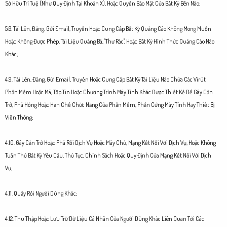
Sở Hữu Trí Tuệ (Như Quy Định Tại Khoản X), Hoặc Quyền Bảo Mật Của Bất Kỳ Bên Nào;
5.8. Tải Lên, Đăng, Gửi Email, Truyền Hoặc Cung Cấp Bất Kỳ Quảng Cáo Không Mong Muốn
Hoặc Không Được Phép, Tài Liệu Quảng Bá, "Thư Rác", Hoặc Bất Kỳ Hình Thức Quảng Cáo Nào
Khác;
4.9. Tải Lên, Đăng, Gửi Email, Truyền Hoặc Cung Cấp Bất Kỳ Tài Liệu Nào Chứa Các Virút
Phần Mềm Hoặc Mã, Tập Tin Hoặc Chương Trình Máy Tính Khác Được Thiết Kế Để Gây Cản
Trở, Phá Hỏng Hoặc Hạn Chế Chức Năng Của Phần Mềm, Phần Cứng Máy Tính Hay Thiết Bị
Viễn Thông;
4.10. Gây Cản Trở Hoặc Phá Rối Dịch Vụ Hoặc Máy Chủ, Mạng Kết Nối Với Dịch Vụ, Hoặc Không
Tuân Thủ Bất Kỳ Yêu Cầu, Thủ Tục, Chính Sách Hoặc Quy Định Của Mạng Kết Nối Với Dịch
Vụ;
4.11. Quấy Rối Người Dùng Khác;
4.12. Thu Thập Hoặc Lưu Trữ Dữ Liệu Cá Nhân Của Người Dùng Khác Liên Quan Tới Các