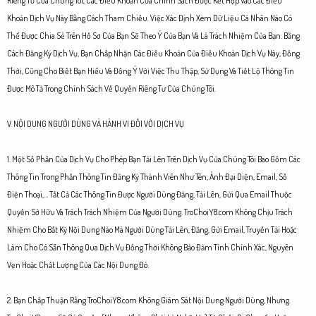
Riêng Tư Của Chúng Tôi, Các Điều Khoản Của Chính Sách Được Kết Hợp Vào Các Điều
Khoản Dịch Vụ Này Bằng Cách Tham Chiếu. Việc Xác Định Xem Dữ Liệu Cá Nhân Nào Có
Thể Được Chia Sẻ Trên Hồ Sơ Của Bạn Sẽ Theo Ý Của Bạn Và Là Trách Nhiệm Của Bạn. Bằng
Cách Đăng Ký Dịch Vụ, Bạn Chấp Nhận Các Điều Khoản Của Điều Khoản Dịch Vụ Này, Đồng
Thời, Cũng Cho Biết Bạn Hiểu Và Đồng Ý Với Việc Thu Thập, Sử Dụng Và Tiết Lộ Thông Tin
Được Mô Tả Trong Chính Sách Về Quyền Riêng Tư Của Chúng Tôi.
V. NỘI DUNG NGƯỜI DÙNG VÀ HÀNH VI ĐỐI VỚI DỊCH VỤ
1. Một Số Phần Của Dịch Vụ Cho Phép Bạn Tải Lên Trên Dịch Vụ Của Chúng Tôi Bao Gồm Các
Thông Tin Trong Phần Thông Tin Đăng Ký Thành Viên Như Tên, Ảnh Đại Diện, Email, Số
Điện Thoại,… Tất Cả Các Thông Tin Được Người Dùng Đăng, Tải Lên, Gửi Qua Email Thuộc
Quyền Sở Hữu Và Trách Trách Nhiệm Của Người Dùng. TroChoiY8.com Không Chịu Trách
Nhiệm Cho Bất Kỳ Nội Dung Nào Mà Người Dùng Tải Lên, Đăng, Gửi Email, Truyền Tải Hoặc
Làm Cho Có Sẵn Thông Qua Dịch Vụ Đồng Thời Không Bảo Đảm Tính Chính Xác, Nguyên
Vẹn Hoặc Chất Lượng Của Các Nội Dung Đó.
2. Bạn Chấp Thuận Rằng TroChoiY8.com Không Giám Sát Nội Dung Người Dùng, Nhưng