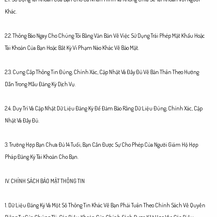
Khác.
2.2. Thông Báo Ngay Cho Chúng Tôi Bằng Văn Bản Về Việc Sử Dụng Trái Phép Mật Khẩu Hoặc
Tài Khoản Của Bạn Hoặc Bất Kỳ Vi Phạm Nào Khác Về Bảo Mật.
2.3. Cung Cấp Thông Tin Đúng, Chính Xác, Cập Nhật Và Đầy Đủ Về Bản Thân Theo Hướng
Dẫn Trong Mẫu Đăng Ký Dịch Vụ.
2.4. Duy Trì Và Cập Nhật Dữ Liệu Đăng Ký Để Đảm Bảo Rằng Dữ Liệu Đúng, Chính Xác, Cập
Nhật Và Đầy Đủ.
3. Trường Hợp Bạn Chưa Đủ 14 Tuổi, Bạn Cần Được Sự Cho Phép Của Người Giám Hộ Hợp
Pháp Đăng Ký Tài Khoản Cho Bạn.
IV. CHÍNH SÁCH BẢO MẬT THÔNG TIN
1. Dữ Liệu Đăng Ký Và Một Số Thông Tin Khác Về Bạn Phải Tuân Theo Chính Sách Về Quyền