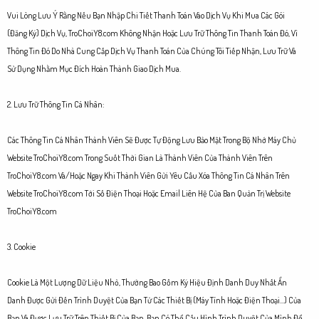
Vui Lòng Lưu Ý Rằng Nếu Bạn Nhập Chi Tiết Thanh Toán Vào Dịch Vụ Khi Mua Các Gói
(Đăng Ký) Dịch Vụ, TroChoiY8.com Không Nhận Hoặc Lưu Trữ Thông Tin Thanh Toán Đó, Vì
Thông Tin Đó Do Nhà Cung Cấp Dịch Vụ Thanh Toán Của Chúng Tôi Tiếp Nhận, Lưu Trữ Và
Sử Dụng Nhằm Mục Đích Hoàn Thành Giao Dịch Mua.
2. Lưu Trữ Thông Tin Cá Nhân:
Các Thông Tin Cá Nhân Thành Viên Sẽ Được Tự Động Lưu Bảo Mật Trong Bộ Nhớ Máy Chủ
Website TroChoiY8.com Trong Suốt Thời Gian Là Thành Viên Của Thành Viên Trên
TroChoiY8.com Và/Hoặc Ngay Khi Thành Viên Gửi Yêu Cầu Xóa Thông Tin Cá Nhân Trên
Website TroChoiY8.com Tới Số Điện Thoại Hoặc Email Liên Hệ Của Ban Quản Trị Website
TroChoiY8.com
3. Cookie
Cookie Là Một Lượng Dữ Liệu Nhỏ, Thường Bao Gồm Ký Hiệu Định Danh Duy Nhất Ẩn
Danh Được Gửi Đến Trình Duyệt Của Bạn Từ Các Thiết Bị (Máy Tính Hoặc Điện Thoại...) Của
Bạn Và Được Lưu Trữ Trên Thiết Bị Của Bạn. Bạn Có Thể Cấu Hình Trình Duyệt Của Mình Để