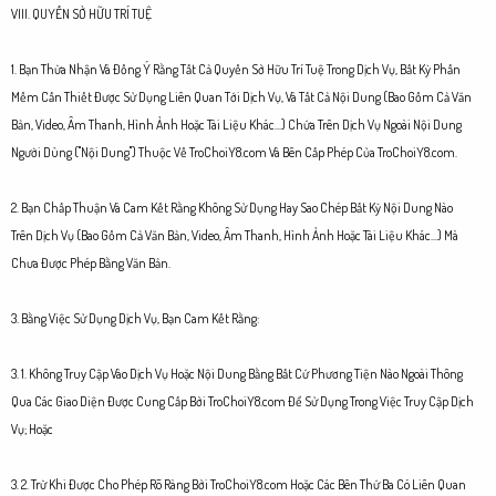
VIII. QUYỀN SỞ HỮU TRÍ TUỆ
1. Bạn Thừa Nhận Và Đồng Ý Rằng Tất Cả Quyền Sở Hữu Trí Tuệ Trong Dịch Vụ, Bất Kỳ Phần
Mềm Cần Thiết Được Sử Dụng Liên Quan Tới Dịch Vụ, Và Tất Cả Nội Dung (Bao Gồm Cả Văn
Bản, Video, Âm Thanh, Hình Ảnh Hoặc Tài Liệu Khác...) Chứa Trên Dịch Vụ Ngoài Nội Dung
Người Dùng ("Nội Dung") Thuộc Về TroChoiY8.com Và Bên Cấp Phép Của TroChoiY8.com.
2. Bạn Chấp Thuận Và Cam Kết Rằng Không Sử Dụng Hay Sao Chép Bất Kỳ Nội Dung Nào
Trên Dịch Vụ (Bao Gồm Cả Văn Bản, Video, Âm Thanh, Hình Ảnh Hoặc Tài Liệu Khác...) Mà
Chưa Được Phép Bằng Văn Bản.
3. Bằng Việc Sử Dụng Dịch Vụ, Bạn Cam Kết Rằng:
3. 1. Không Truy Cập Vào Dịch Vụ Hoặc Nội Dung Bằng Bất Cứ Phương Tiện Nào Ngoài Thông
Qua Các Giao Diện Được Cung Cấp Bởi TroChoiY8.com Để Sử Dụng Trong Việc Truy Cập Dịch
Vụ; Hoặc
3. 2. Trừ Khi Được Cho Phép Rõ Ràng Bởi TroChoiY8.com Hoặc Các Bên Thứ Ba Có Liên Quan