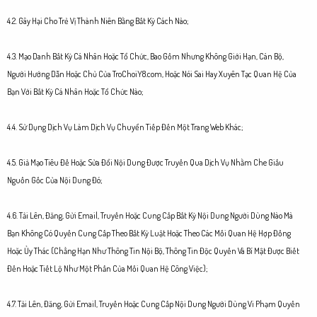
4.2. Gây Hại Cho Trẻ Vị Thành Niên Bằng Bất Kỳ Cách Nào;
4.3. Mạo Danh Bất Kỳ Cá Nhân Hoặc Tổ Chức, Bao Gồm Nhưng Không Giới Hạn, Cán Bộ,
Người Hướng Dẫn Hoặc Chủ Của TroChoiY8.com, Hoặc Nói Sai Hay Xuyên Tạc Quan Hệ Của
Bạn Với Bất Kỳ Cá Nhân Hoặc Tổ Chức Nào;
4.4. Sử Dụng Dịch Vụ Làm Dịch Vụ Chuyển Tiếp Đến Một Trang Web Khác;
4.5. Giả Mạo Tiêu Đề Hoặc Sửa Đổi Nội Dung Được Truyền Qua Dịch Vụ Nhằm Che Giấu
Nguồn Gốc Của Nội Dung Đó;
4.6. Tải Lên, Đăng, Gửi Email, Truyền Hoặc Cung Cấp Bất Kỳ Nội Dung Người Dùng Nào Mà
Bạn Không Có Quyền Cung Cấp Theo Bất Kỳ Luật Hoặc Theo Các Mối Quan Hệ Hợp Đồng
Hoặc Ủy Thác (Chẳng Hạn Như Thông Tin Nội Bộ, Thông Tin Độc Quyền Và Bí Mật Được Biết
Đến Hoặc Tiết Lộ Như Một Phần Của Mối Quan Hệ Công Việc);
4.7. Tải Lên, Đăng, Gửi Email, Truyền Hoặc Cung Cấp Nội Dung Người Dùng Vi Phạm Quyền