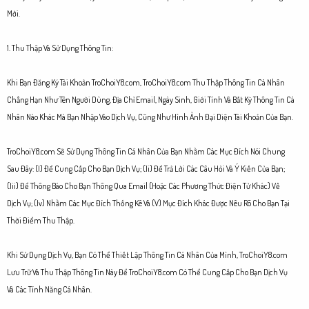
Mới.
1. Thu Thập Và Sử Dụng Thông Tin:
Khi Bạn Đăng Ký Tài Khoản TroChoiY8.com, TroChoiY8.com Thu Thập Thông Tin Cá Nhân
Chẳng Hạn Như Tên Người Dùng, Địa Chỉ Email, Ngày Sinh, Giới Tính Và Bất Kỳ Thông Tin Cá
Nhân Nào Khác Mà Bạn Nhập Vào Dịch Vụ, Cũng Như Hình Ảnh Đại Diện Tài Khoản Của Bạn.
TroChoiY8.com Sẽ Sử Dụng Thông Tin Cá Nhân Của Bạn Nhằm Các Mục Đích Nói Chung
Sau Đây: (I) Để Cung Cấp Cho Bạn Dịch Vụ; (Ii) Để Trả Lời Các Câu Hỏi Và Ý Kiến Của Bạn;
(Iii) Để Thông Báo Cho Bạn Thông Qua Email (Hoặc Các Phương Thức Điện Tử Khác) Về
Dịch Vụ; (Iv) Nhằm Các Mục Đích Thống Kê Và (V) Mục Đích Khác Được Nêu Rõ Cho Bạn Tại
Thời Điểm Thu Thập.
Khi Sử Dụng Dịch Vụ, Bạn Có Thể Thiết Lập Thông Tin Cá Nhân Của Mình, TroChoiY8.com
Lưu Trữ Và Thu Thập Thông Tin Này Để TroChoiY8.com Có Thể Cung Cấp Cho Bạn Dịch Vụ
Và Các Tính Năng Cá Nhân.