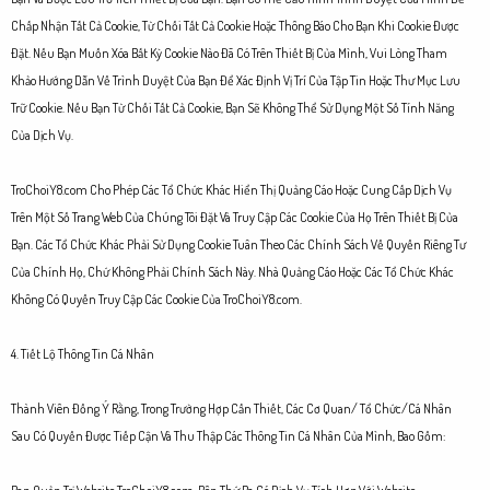
Chấp Nhận Tất Cả Cookie, Từ Chối Tất Cả Cookie Hoặc Thông Báo Cho Bạn Khi Cookie Được
Đặt. Nếu Bạn Muốn Xóa Bất Kỳ Cookie Nào Đã Có Trên Thiết Bị Của Mình, Vui Lòng Tham
Khảo Hướng Dẫn Về Trình Duyệt Của Bạn Để Xác Định Vị Trí Của Tập Tin Hoặc Thư Mục Lưu
Trữ Cookie. Nếu Bạn Từ Chối Tất Cả Cookie, Bạn Sẽ Không Thể Sử Dụng Một Số Tính Năng
Của Dịch Vụ.
TroChoiY8.com Cho Phép Các Tổ Chức Khác Hiển Thị Quảng Cáo Hoặc Cung Cấp Dịch Vụ
Trên Một Số Trang Web Của Chúng Tôi Đặt Và Truy Cập Các Cookie Của Họ Trên Thiết Bị Của
Bạn. Các Tổ Chức Khác Phải Sử Dụng Cookie Tuân Theo Các Chính Sách Về Quyền Riêng Tư
Của Chính Họ, Chứ Không Phải Chính Sách Này. Nhà Quảng Cáo Hoặc Các Tổ Chức Khác
Không Có Quyền Truy Cập Các Cookie Của TroChoiY8.com.
4. Tiết Lộ Thông Tin Cá Nhân
Thành Viên Đồng Ý Rằng, Trong Trường Hợp Cần Thiết, Các Cơ Quan/ Tổ Chức/Cá Nhân
Sau Có Quyền Được Tiếp Cận Và Thu Thập Các Thông Tin Cá Nhân Của Mình, Bao Gồm: