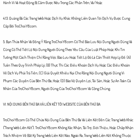
Hành Vi Và Hoạt Động Bị Cấm Được Nêu Trong Các Phần Trên; Và/Hoặc
4.13. Quảng Bá Các Trang Web Hoặc Dịch Vụ Khác Không Liên Quan Tới Dịch Vụ Được Cung
Cấp Bởi TroChoiY8.com.
5. Bạn Thừa Nhận Và Đồng Ý Rằng TroChoiY8.com Có Thể Bảo Lưu Nội Dung Người Dùng Và
Cũng Có Thể Tiết Lộ Nội Dung Người Dùng Theo Yêu Cầu Của Luật Pháp Hoặc Khi Tin
Tưởng Một Cách Thiện Chí Rằng Việc Bảo Lưu Hoặc Tiết Lộ Đó Là Cần Thiết Hợp Lý Để: (A)
Tuân Theo Quy Trình Pháp Lý; (B) Thực Thi Các Điều Khoản Dịch Vụ Hoặc Các Điều Khoản
Về Dịch Vụ Phải Trả Tiền; (C) Giải Quyết Khiếu Nại Cho Rằng Nội Dung Người Dùng Vi
Phạm Các Quyền Của Bên Thứ Ba; Hoặc (D) Bảo Vệ Quyền Lợi, Tài Sản, Hoặc Sự An Toàn Cá
Nhân Của TroChoiY8.com, Người Dùng Của TroChoiY8.com Và Công Chúng.
VI. NỘI DUNG BÊN THỨ BA VÀ LIÊN KẾT TỚI WEBSITE CỦA BÊN THỨ BA
TroChoiY8.com Có Thể Chứa Nội Dung Của Bên Thứ Ba Và Liên Kết Đến Các Trang Web Khác
("Trang Web Liên Kết"). TroChoiY8.com Không Xác Nhận, Tài Trợ, Giới Thiệu, Hoặc Chấp Nhận
Trách Nhiệm Về Bất Kỳ Trang Web Liên Kết Nào. Ngoài Ra, Trang Web Liên Kết Không Thuộc