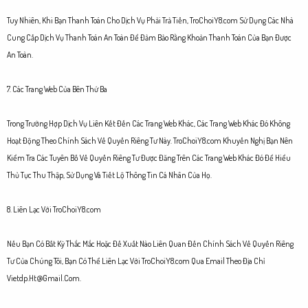
Tuy Nhiên, Khi Bạn Thanh Toán Cho Dịch Vụ Phải Trả Tiền, TroChoiY8.com Sử Dụng Các Nhà
Cung Cấp Dịch Vụ Thanh Toán An Toàn Để Đảm Bảo Rằng Khoản Thanh Toán Của Bạn Được
An Toàn.
7. Các Trang Web Của Bên Thứ Ba
Trong Trường Hợp Dịch Vụ Liên Kết Đến Các Trang Web Khác, Các Trang Web Khác Đó Không
Hoạt Động Theo Chính Sách Về Quyền Riêng Tư Này. TroChoiY8.com Khuyến Nghị Bạn Nên
Kiểm Tra Các Tuyên Bố Về Quyền Riêng Tư Được Đăng Trên Các Trang Web Khác Đó Để Hiểu
Thủ Tục Thu Thập, Sử Dụng Và Tiết Lộ Thông Tin Cá Nhân Của Họ.
8. Liên Lạc Với TroChoiY8.com
Nếu Bạn Có Bất Kỳ Thắc Mắc Hoặc Đề Xuất Nào Liên Quan Đến Chính Sách Về Quyền Riêng
Tư Của Chúng Tôi, Bạn Có Thể Liên Lạc Với TroChoiY8.com Qua Email Theo Địa Chỉ
Vietdp.Ht@Gmail.Com
.