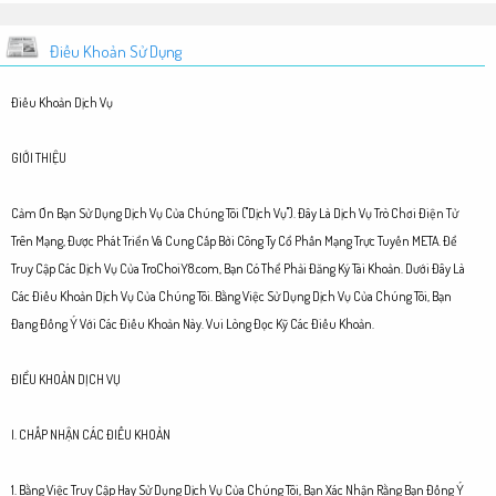
Điều Khoản Sử Dụng
Điều Khoản Dịch Vụ
GIỚI THIỆU
Cảm Ơn Bạn Sử Dụng Dịch Vụ Của Chúng Tôi ("Dịch Vụ"). Đây Là Dịch Vụ Trò Chơi Điện Tử
Trên Mạng, Được Phát Triển Và Cung Cấp Bởi Công Ty Cổ Phần Mạng Trực Tuyến META. Để
Truy Cập Các Dịch Vụ Của TroChoiY8.com, Bạn Có Thể Phải Đăng Ký Tài Khoản. Dưới Đây Là
Các Điều Khoản Dịch Vụ Của Chúng Tôi. Bằng Việc Sử Dụng Dịch Vụ Của Chúng Tôi, Bạn
Đang Đồng Ý Với Các Điều Khoản Này. Vui Lòng Đọc Kỹ Các Điều Khoản.
ĐIỂU KHOẢN DỊCH VỤ
I. CHẤP NHẬN CÁC ĐIỀU KHOẢN
1. Bằng Việc Truy Cập Hay Sử Dụng Dịch Vụ Của Chúng Tôi, Bạn Xác Nhận Rằng Bạn Đồng Ý