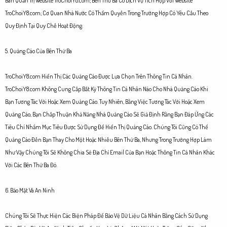
Ban Quản Trị Website TroChoiY8.com; Bên Thứ Ba Có Dịch Vụ Tích Hợp Với Website
TroChoiY8.com; Cơ Quan Nhà Nước Có Thẩm Quyền Trong Trường Hợp Có Yêu Cầu Theo
Quy Định Tại Quy Chế Hoạt Động.
5. Quảng Cáo Của Bên Thứ Ba
TroChoiY8.com Hiển Thị Các Quảng Cáo Được Lựa Chọn Trên Thông Tin Cá Nhân.
TroChoiY8.com Không Cung Cấp Bất Kỳ Thông Tin Cá Nhân Nào Cho Nhà Quảng Cáo Khi
Bạn Tương Tác Với Hoặc Xem Quảng Cáo. Tuy Nhiên, Bằng Việc Tương Tác Với Hoặc Xem
Quảng Cáo, Bạn Chấp Thuận Khả Năng Nhà Quảng Cáo Sẽ Giả Định Rằng Bạn Đáp Ứng Các
Tiêu Chí Nhắm Mục Tiêu Được Sử Dụng Để Hiển Thị Quảng Cáo. Chúng Tôi Cũng Có Thể
Quảng Cáo Đến Bạn Thay Cho Một Hoặc Nhiều Bên Thứ Ba, Nhưng Trong Trường Hợp Làm
Như Vậy Chúng Tôi Sẽ Không Chia Sẻ Địa Chỉ Email Của Bạn Hoặc Thông Tin Cá Nhân Khác
Với Các Bên Thứ Ba Đó.
6. Bảo Mật Và An Ninh
Chúng Tôi Sẽ Thực Hiện Các Biện Pháp Để Bảo Vệ Dữ Liệu Cá Nhân Bằng Cách Sử Dụng