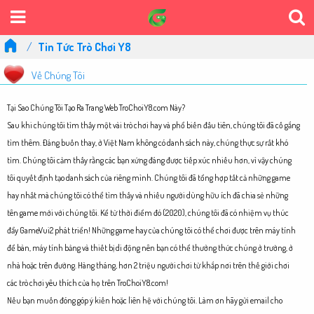
Tin Tức Trò Chơi Y8
Về Chúng Tôi
Tại Sao Chúng Tôi Tạo Ra Trang Web TroChoiY8.com Này?
Sau khi chúng tôi tìm thấy một vài trò chơi hay và phổ biến đầu tiên, chúng tôi đã cố gắng
tìm thêm. Đáng buồn thay, ở Việt Nam không có danh sách này, chúng thực sự rất khó
tìm. Chúng tôi cảm thấy rằng các bạn xứng đáng được tiếp xúc nhiều hơn, vì vậy chúng
tôi quyết định tạo danh sách của riêng mình. Chúng tôi đã tổng hợp tất cả những game
hay nhất mà chúng tôi có thể tìm thấy và nhiều người dùng hữu ích đã chia sẻ những
tên game mới với chúng tôi. Kể từ thời điểm đó (2020), chúng tôi đã có nhiệm vụ thúc
đẩy GameVui2 phát triển! Những game hay của chúng tôi có thể chơi được trên máy tính
để bàn, máy tính bảng và thiết bị di động nên bạn có thể thưởng thức chúng ở trường, ở
nhà hoặc trên đường. Hàng tháng, hơn 2 triệu người chơi từ khắp nơi trên thế giới chơi
các trò chơi yêu thích của họ trên TroChoiY8.com!
Nếu bạn muốn đóng góp ý kiến hoặc liên hệ với chúng tôi. Làm ơn hãy gửi email cho