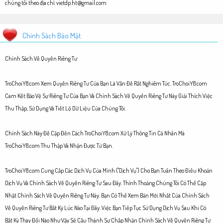
chúng tôi theo địa chỉ:
vietdp.ht@gmail.com
Chính Sách Bảo Mật
Chính Sách Về Quyền Riêng Tư
TroChoiY8.com Xem Quyền Riêng Tư Của Bạn Là Vấn Đề Rất Nghiêm Túc. TroChoiY8.com
Cam Kết Bảo Vệ Sự Riêng Tư Của Bạn Và Chính Sách Về Quyền Riêng Tư Này Giải Thích Việc
Thu Thập, Sử Dụng Và Tiết Lộ Dữ Liệu Của Chúng Tôi.
Chính Sách Này Đề Cập Đến Cách TroChoiY8.com Xử Lý Thông Tin Cá Nhân Mà
TroChoiY8.com Thu Thập Và Nhận Được Từ Bạn.
TroChoiY8.com Cung Cấp Các Dịch Vụ Của Mình ("Dịch Vụ") Cho Bạn Tuân Theo Điều Khoản
Dịch Vụ Và Chính Sách Về Quyền Riêng Tư Sau Đây. Thỉnh Thoảng Chúng Tôi Có Thể Cập
Nhật Chính Sách Về Quyền Riêng Tư Này. Bạn Có Thể Xem Bản Mới Nhất Của Chính Sách
Về Quyền Riêng Tư Bất Kỳ Lúc Nào Tại Đây. Việc Bạn Tiếp Tục Sử Dụng Dịch Vụ Sau Khi Có
Bất Kỳ Thay Đổi Nào Như Vậy Sẽ Cấu Thành Sự Chấp Nhận Chính Sách Về Quyền Riêng Tư