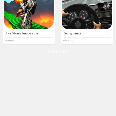
Bike Stunts Impossible
Racing Limits
23688 PLAYS
49801 PLAYS
ADVERTISEMENT