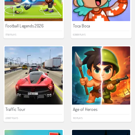
Football Legends 2026
Toca Boca
1758 PLAYS
63908 PLAYS
Traffic Tour
Age of Heroes
22667 PLAYS
1113 PLAYS