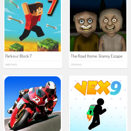
Parkour Block 7
The Road Home: Granny Escape
15997 PLAYS
3378 PLAYS