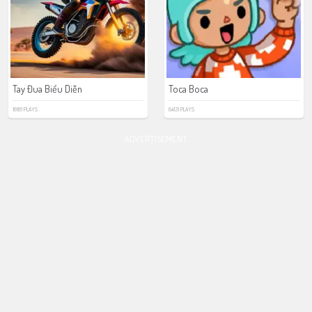
Tay Đua Biểu Diễn
Toca Boca
18181 PLAYS
64131 PLAYS
ADVERTISEMENT