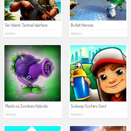
Far Island: Tactical Warfare
Bullet Heroes
922 PLAYS
11409 PLAYS
Plants vs Zombies Hybrids
Subway Surfers Seul
3592 PLAYS
75742 PLAYS