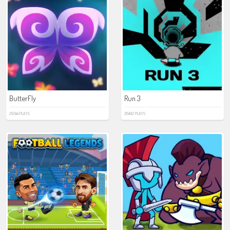
ButterFly
Run 3
29344 PLAYS
26492 PLAYS