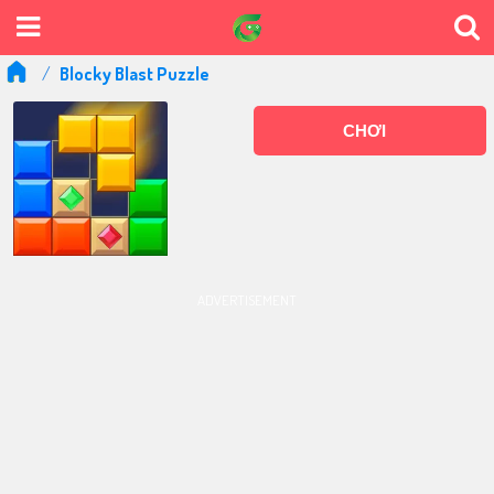
Blocky Blast Puzzle
CHƠI
ADVERTISEMENT