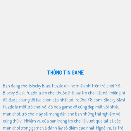
THÔNG TIN GAME
Bạn đang chơi Blocky Blast Puzzle online miễn phí trên trò chơi Y8.
Blocky Blast Puzzle là trò chơi thuộc thể loại Trò chơi kết nối miễn phí
đã được chúng tôi lựa chọn cập nhật tại TroChoiY8.com. Blocky Blast
Puzzle là một trò chơi với đồ họa game vô cùng đẹp mắt với nhiều
màn chơi, trò chơi này sẽ mang đến cho bạn những trải nghiệm vô
cùng thú vị. Nhiệm vụ của bạn trong trò chơi là vượt qua tất cả các
màn chơi trong game và dành lấy số điểm cao nhất. Ngoài ra, tại trò