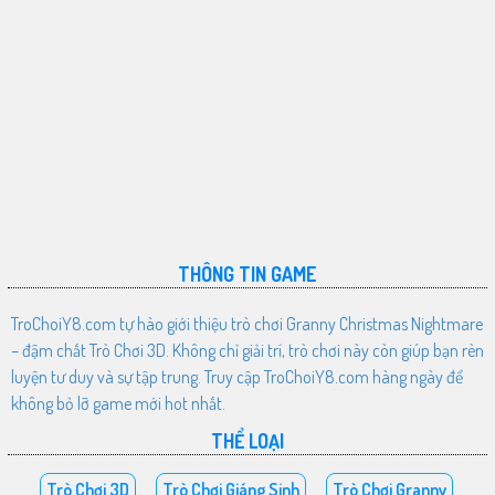
THÔNG TIN GAME
TroChoiY8.com tự hào giới thiệu trò chơi Granny Christmas Nightmare
– đậm chất Trò Chơi 3D. Không chỉ giải trí, trò chơi này còn giúp bạn rèn
luyện tư duy và sự tập trung. Truy cập TroChoiY8.com hàng ngày để
không bỏ lỡ game mới hot nhất.
THỂ LOẠI
Trò Chơi 3D
Trò Chơi Giáng Sinh
Trò Chơi Granny