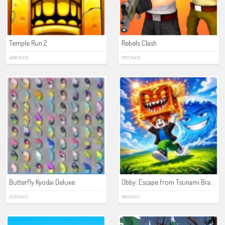
Temple Run 2
Rebels Clash
41286 PLAYS
3703 PLAYS
Obby: Escape from Tsunami Brainrot
Butterfly Kyodai Deluxe
2535 PLAYS
1869 PLAYS