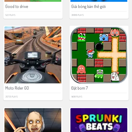
Good to drive
Giải bóng bàn thế giới
522 PLAYS
381816 PLAYS
Moto Rider GO
Đặt bom 7
35735 PLAYS
14618 PLAYS