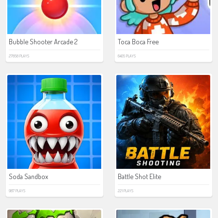
Bubble Shooter Arcade 2
Toca Boca Free
27858 PLAYS
6405 PLAYS
Soda Sandbox
Battle Shot Elite
987 PLAYS
221 PLAYS