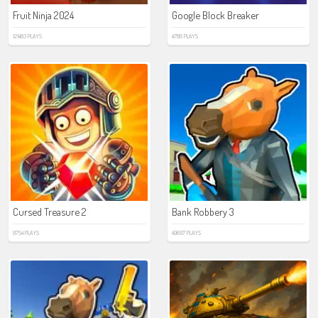
Fruit Ninja 2024
Google Block Breaker
121483 PLAYS
4786 PLAYS
Cursed Treasure 2
Bank Robbery 3
9754 PLAYS
49697 PLAYS