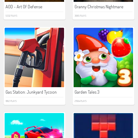
AOD - Art Of Defense
Granny Christmas Nightmare
5332 PLAYS
3065 PLAYS
Gas Station: Junkyard Tycoon
Garden Tales 3
1862 PLAYS
21564 PLAYS