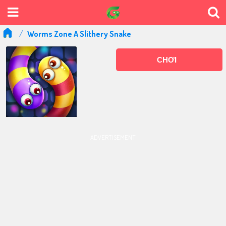
Worms Zone A Slithery Snake
CHƠI
ADVERTISEMENT