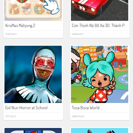
Cơn Thịnh Nộ Đỗ Xe 3D: Thành Phố Đêm
KrisMas Mahjong 2
7530 PLAYS
20149 PLAYS
Evil Nun Horror at School
Toca Boca World
1777 PLAYS
29850 PLAYS