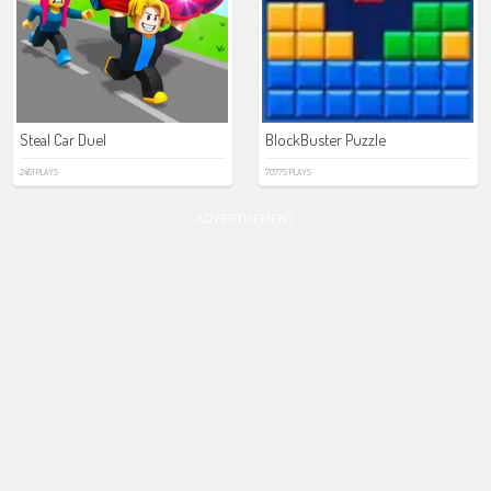
Steal Car Duel
BlockBuster Puzzle
2461 PLAYS
70775 PLAYS
ADVERTISEMENT