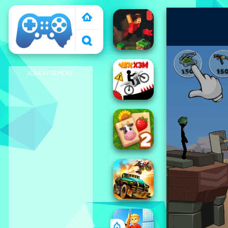
Trò Chơi Y8
ADVERTISEMENT