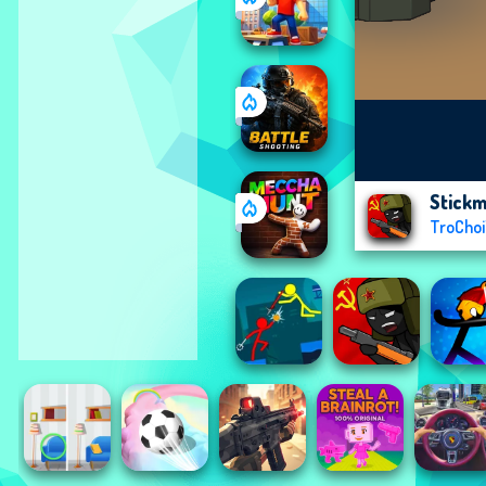
Stickm
TroCho