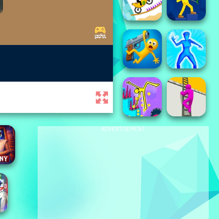
ADVERTISEMENT