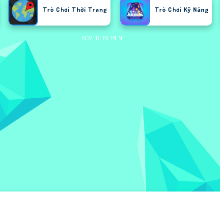
Trò Chơi Thời Trang
Trò Chơi Kỹ Năng
ADVERTISEMENT