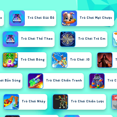
ox
Trò Chơi Giải Đố
Trò Chơi Mạt Chược
Trò Chơi Thể Thao
Trò Chơi Trẻ Em
Trò Chơi Bóng
Trò Chơi .IO
hơi Bắn Súng
Trò Chơi Chiến Tranh
Trò C
Trò Chơi Nhảy
Trò Chơi Chiến Lược