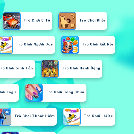
Trò Chơi Ô Tô
Trò Chơi Khối
Trò Chơi Người Que
Trò Chơi Kết Nối
Trò Chơi Sinh Tồn
Trò Chơi Hành Động
hơi Logic
Trò Chơi Công Chúa
Trò Chơi Thoát Hiểm
Trò Chơi Lái Xe