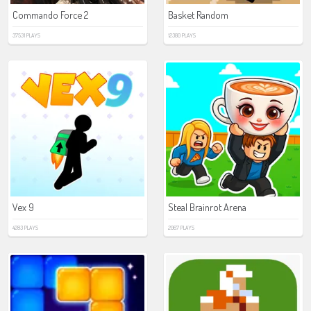
Commando Force 2
Basket Random
37531 PLAYS
12380 PLAYS
Vex 9
Steal Brainrot Arena
4283 PLAYS
2067 PLAYS