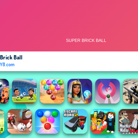
Brick Ball
iY8.com