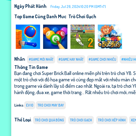
Ngày Phát Hành
:
Friday, Jul 26, 2024 10:20 PM (GMT+7)
Top Game Cùng Danh Muc
Trò Chơi Gạch
Nhãn
:
#GAME MỚI NHẤT
#GAME HAY NHẤT
#GAME CHƠI NHIỀU
#NHIỀU H
Thông Tin Game
Bạn đang chơi Super Brick Ball online miễn phí trên trò chơi Y8. S
một trò chơi với đồ họa game vô cùng đẹp mắt với nhiều màn chơi
trong game và dành lấy số điểm cao nhất. Ngoài ra, tại trò chơi Y
hành động, đua xe, game thời trang... Rất nhiều trò chơi mới, mi
Links:
EV IO
TRO CHOI MAY BAY
Thể Loại
:
TRÒ CHƠI QUẢ BÓNG
TRÒ CHƠI GẠCH
TRÒ CHƠI XẾP HÌNH
XE