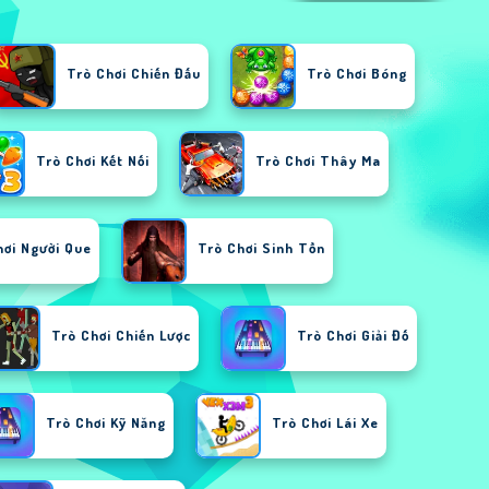
Trò Chơi Chiến Đấu
Trò Chơi Bóng
Trò Chơi Kết Nối
Trò Chơi Thây Ma
hơi Người Que
Trò Chơi Sinh Tồn
Trò Chơi Chiến Lược
Trò Chơi Giải Đố
Trò Chơi Kỹ Năng
Trò Chơi Lái Xe