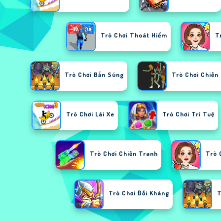
Trò Chơi Thoát Hiểm
T
Trò Chơi Bắn Súng
Trò Chơi Chiến
Trò Chơi Lái Xe
Trò Chơi Trí Tuệ
Trò Chơi Chiến Tranh
Trò 
Trò Chơi Đối Kháng
T