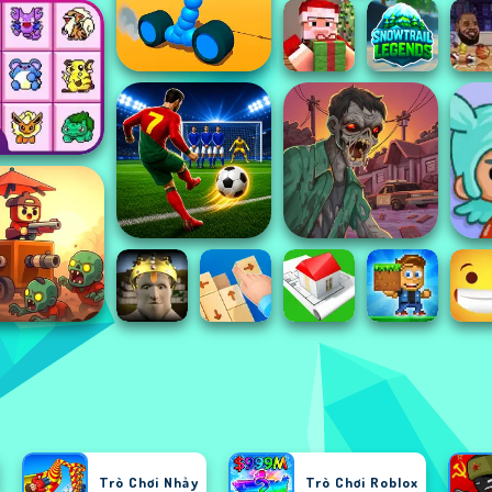
Trò Chơi Nhảy
Trò Chơi Roblox