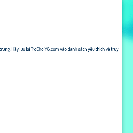
p trung. Hãy lưu lại TroChoiY8.com vào danh sách yêu thích và truy