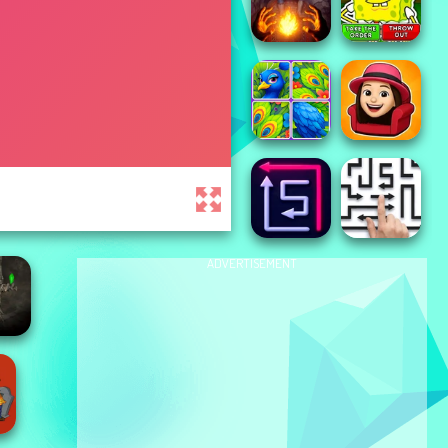
ADVERTISEMENT