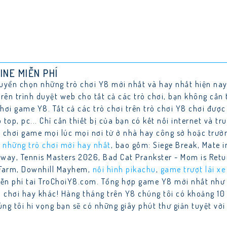
INE MIỄN PHÍ
 tuyển chọn những trò chơi Y8 mới nhất và hay nhất hiện n
 trên trình duyệt web cho tất cả các trò chơi, bạn không cần
ơi game Y8. Tất cả các trò chơi trên trò chơi Y8 chơi được
 top, pc... Chỉ cần thiết bị của bạn có kết nối internet và tr
chơi game mọi lúc mọi nơi từ ở nhà hay công sở hoặc trường
t
những trò chơi mới hay nhất
, bao gồm: Siege Break, Mate i
way, Tennis Masters 2026, Bad Cat Prankster - Mom is Retu
 Farm, Downhill Mayhem,
nối hình pikachu
,
game trượt lái xe
iễn phí tai TroChoiY8.com. Tổng hợp game Y8 mới nhất như 
rò chơi hay khác! Hàng tháng trên Y8 chúng tôi có khoảng 10 
úng tôi hi vọng bạn sẽ có những giây phút thư giản tuyệt vờ