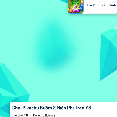
Trò Chơi Xếp Hình
Chơi Pikachu Bướm 2 Miễn Phí Trên Y8
Trò Chơi Y8
Pikachu Bướm 2