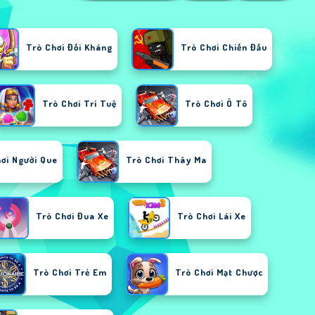
Trò Chơi Đối Kháng
Trò Chơi Chiến Đấu
Trò Chơi Trí Tuệ
Trò Chơi Ô Tô
ơi Người Que
Trò Chơi Thây Ma
Trò Chơi Đua Xe
Trò Chơi Lái Xe
Trò Chơi Trẻ Em
Trò Chơi Mạt Chược