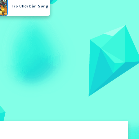
Trò Chơi Bắn Súng