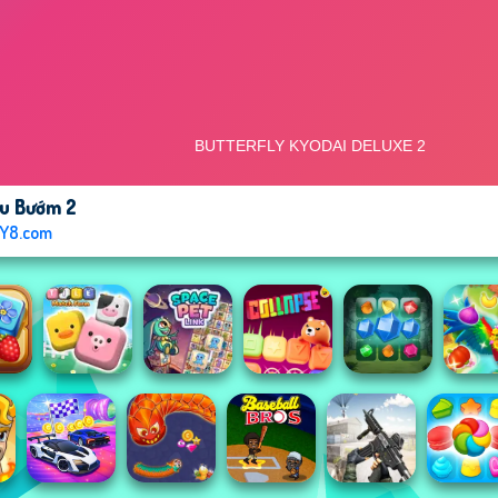
u Bướm 2
iY8.com