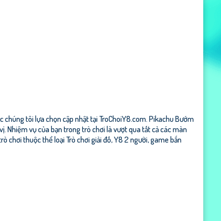
ược chúng tôi lựa chọn cập nhật tại TroChoiY8.com. Pikachu Bướm
ị. Nhiệm vụ của bạn trong trò chơi là vượt qua tất cả các màn
rò chơi thuộc thể loại Trò chơi giải đố, Y8 2 người, game bắn