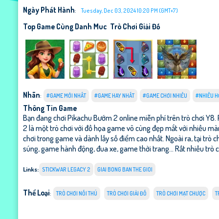
Ngày Phát Hành
:
Tuesday, Dec 03, 2024 10:20 PM (GMT+7)
Top Game Cùng Danh Muc
Trò Chơi Giải Đố
Nhãn
:
#GAME MỚI NHẤT
#GAME HAY NHẤT
#GAME CHƠI NHIỀU
#NHIỀU H
Thông Tin Game
Bạn đang chơi Pikachu Bướm 2 online miễn phí trên trò chơi Y8. P
2 là một trò chơi với đồ họa game vô cùng đẹp mắt với nhiều màn
chơi trong game và dành lấy số điểm cao nhất. Ngoài ra, tại trò c
súng, game hành động, đua xe, game thời trang... Rất nhiều trò c
Links:
STICKWAR LEGACY 2
GIAI BONG BAN THE GIOI
Thể Loại
:
TRÒ CHƠI NỐI THÚ
TRÒ CHƠI GIẢI ĐỐ
TRÒ CHƠI MẠT CHƯỢC
T