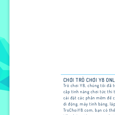
CHƠI TRÒ CHƠI Y8 ONL
Trò chơi Y8, chúng tôi đã
cấp tính năng chơi tức thì
cài đặt các phần mềm để ch
di động, máy tính bảng, láp
TroChoiY8.com, bạn có thể 