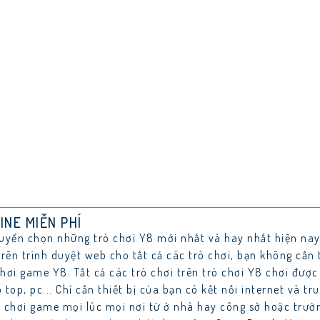
INE MIỄN PHÍ
 tuyển chọn những trò chơi Y8 mới nhất và hay nhất hiện n
 trên trình duyệt web cho tất cả các trò chơi, bạn không cần
ơi game Y8. Tất cả các trò chơi trên trò chơi Y8 chơi được
 top, pc... Chỉ cần thiết bị của bạn có kết nối internet và tr
chơi game mọi lúc mọi nơi từ ở nhà hay công sở hoặc trường