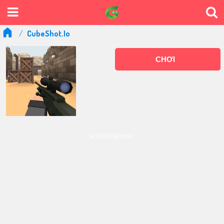
CubeShot.io
CHƠI
ADVERTISEMENT