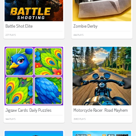
Battle Shot Elite
Zombie Derby
227 PLAYS
4144 PLAYS
Jigsaw Cards: Daily Puzzles
Motorcycle Racer: Road Mayhem
1444 PLAYS
39183 PLAYS