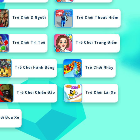
Trò Chơi 2 Người
Trò Chơi Thoát Hiểm
Trò Chơi Trí Tuệ
Trò Chơi Trang Điểm
Trò Chơi Hành Động
Trò Chơi Nhảy
Trò Chơi Chiến Đấu
Trò Chơi Lái Xe
ơi Đua Xe