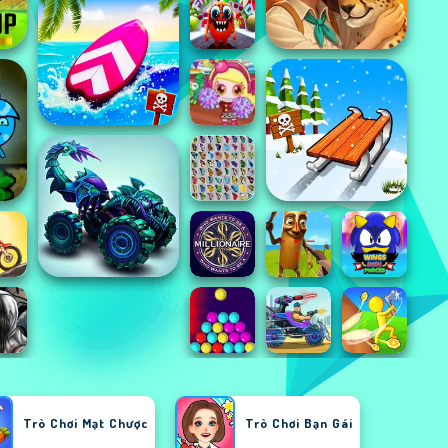
Trò Chơi Mạt Chược
Trò Chơi Bạn Gái