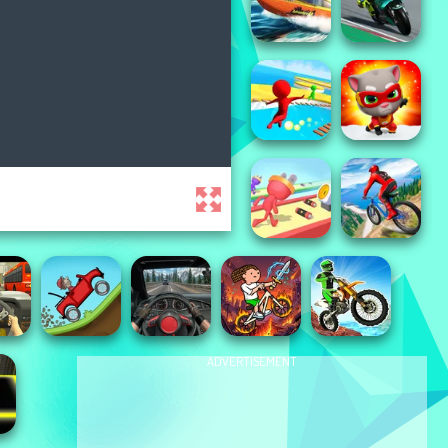
ADVERTISEMENT