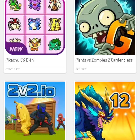
Pikachu Cổ Điển
Plants vs Zombies 2 Gardendless
250573 PLAYS
3409 PLAYS