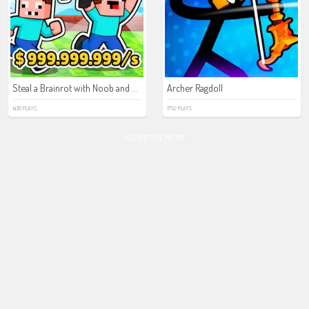
Steal a Brainrot with Noob and Pro!
Archer Ragdoll
1430 PLAYS
1752 PLAYS
ADVERTISEMENT