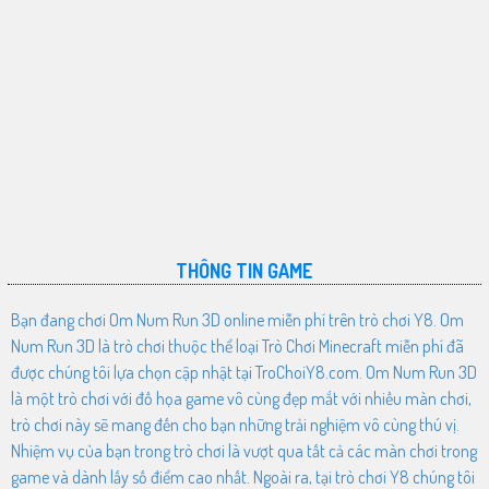
THÔNG TIN GAME
Bạn đang chơi Om Num Run 3D online miễn phí trên trò chơi Y8. Om
Num Run 3D là trò chơi thuộc thể loại Trò Chơi Minecraft miễn phí đã
được chúng tôi lựa chọn cập nhật tại TroChoiY8.com. Om Num Run 3D
là một trò chơi với đồ họa game vô cùng đẹp mắt với nhiều màn chơi,
trò chơi này sẽ mang đến cho bạn những trải nghiệm vô cùng thú vị.
Nhiệm vụ của bạn trong trò chơi là vượt qua tất cả các màn chơi trong
game và dành lấy số điểm cao nhất. Ngoài ra, tại trò chơi Y8 chúng tôi