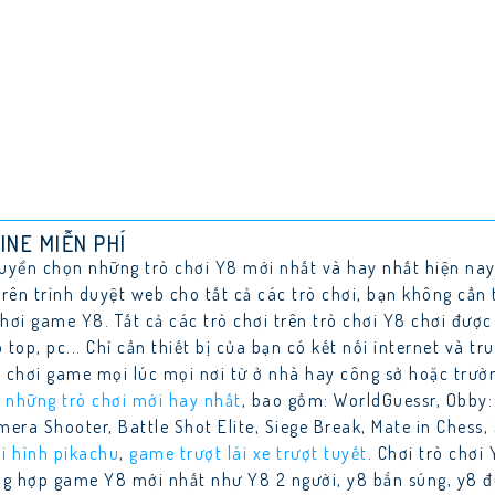
INE MIỄN PHÍ
 tuyển chọn những trò chơi Y8 mới nhất và hay nhất hiện n
 trên trình duyệt web cho tất cả các trò chơi, bạn không cần
ơi game Y8. Tất cả các trò chơi trên trò chơi Y8 chơi được
 top, pc... Chỉ cần thiết bị của bạn có kết nối internet và tr
chơi game mọi lúc mọi nơi từ ở nhà hay công sở hoặc trường
t
những trò chơi mới hay nhất
, bao gồm: WorldGuessr, Obby:
era Shooter, Battle Shot Elite, Siege Break, Mate in Chess,
i hình pikachu
,
game trượt lái xe trượt tuyết
. Chơi trò chơi
g hợp game Y8 mới nhất như Y8 2 người, y8 bắn súng, y8 đua