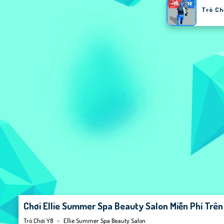
Trò Ch
Chơi Ellie Summer Spa Beauty Salon Miễn Phí Trên
Trò Chơi Y8
Ellie Summer Spa Beauty Salon