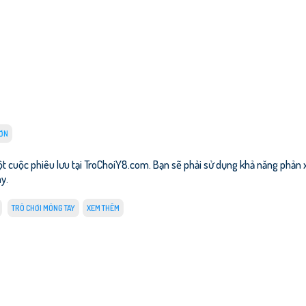
ƠN
t cuộc phiêu lưu tại TroChoiY8.com. Bạn sẽ phải sử dụng khả năng phản x
y.
TRÒ CHƠI MÓNG TAY
XEM THÊM
ADVERTISEMENT