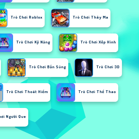
Trò Chơi Roblox
Trò Chơi Thây Ma
Trò Chơi Kỹ Năng
Trò Chơi Xếp Hình
Trò Chơi Bắn Súng
Trò Chơi 3D
Trò Chơi Thoát Hiểm
Trò Chơi Thể Thao
hơi Người Que