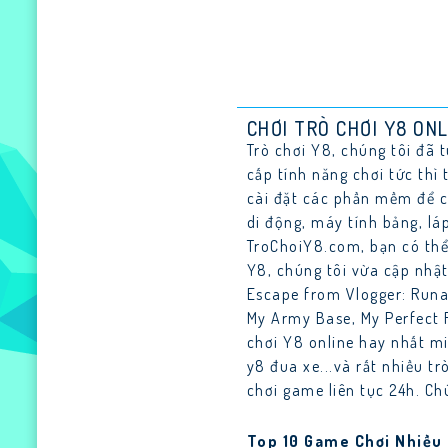
CHƠI TRÒ CHƠI Y8 ONL
Trò chơi Y8, chúng tôi đã
cấp tính năng chơi tức thì
cài đặt các phần mềm để ch
di động, máy tính bảng, láp
TroChoiY8.com, bạn có thể 
Y8, chúng tôi vừa cập nhậ
Escape from Vlogger: Runa
My Army Base, My Perfect
chơi Y8 online hay nhất m
y8 đua xe...và rất nhiều t
chơi game liên tục 24h. Ch
Top 10 Game Chơi Nhiều