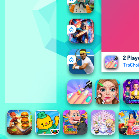
2 Play
TroCho