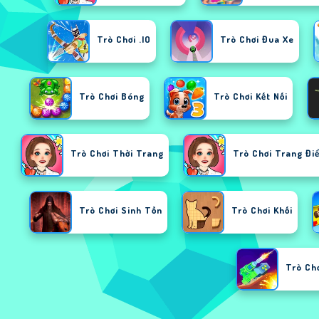
Trò Chơi .IO
Trò Chơi Đua Xe
Trò Chơi Bóng
Trò Chơi Kết Nối
Trò Chơi Thời Trang
Trò Chơi Trang Đi
Trò Chơi Sinh Tồn
Trò Chơi Khối
Trò Ch