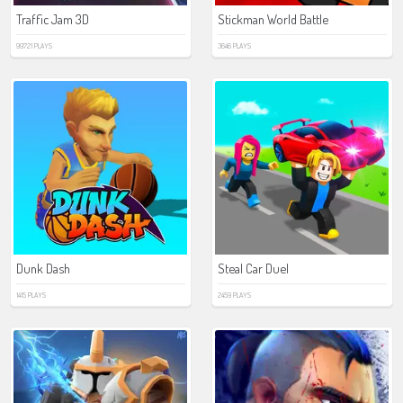
Traffic Jam 3D
Stickman World Battle
99721 PLAYS
3646 PLAYS
Dunk Dash
Steal Car Duel
1415 PLAYS
2459 PLAYS