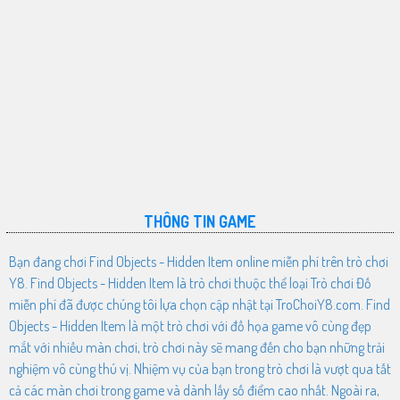
THÔNG TIN GAME
Bạn đang chơi Find Objects - Hidden Item online miễn phí trên trò chơi
Y8. Find Objects - Hidden Item là trò chơi thuộc thể loại Trò chơi Đố
miễn phí đã được chúng tôi lựa chọn cập nhật tại TroChoiY8.com. Find
Objects - Hidden Item là một trò chơi với đồ họa game vô cùng đẹp
mắt với nhiều màn chơi, trò chơi này sẽ mang đến cho bạn những trải
nghiệm vô cùng thú vị. Nhiệm vụ của bạn trong trò chơi là vượt qua tất
cả các màn chơi trong game và dành lấy số điểm cao nhất. Ngoài ra,