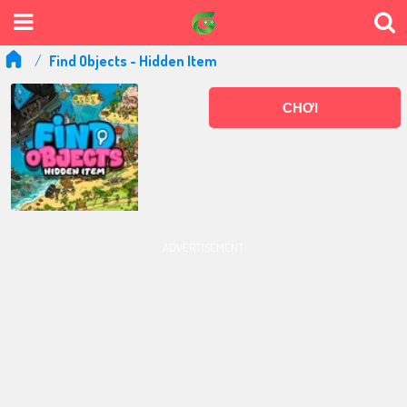
Find Objects - Hidden Item
CHƠI
ADVERTISEMENT