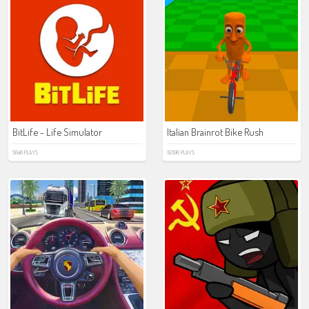
BitLife - Life Simulator
Italian Brainrot Bike Rush
5648 PLAYS
19396 PLAYS