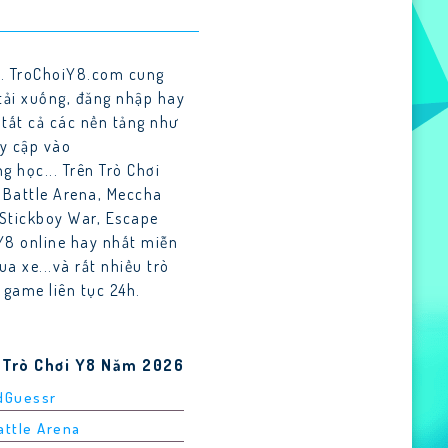
ay. TroChoiY8.com cung
 tải xuống, đăng nhập hay
 tất cả các nền tảng như
uy cập vào
 học... Trên Trò Chơi
 Battle Arena, Meccha
 Stickboy War, Escape
 Y8 online hay nhất miễn
 xe...và rất nhiều trò
 game liên tục 24h.
 Trò Chơi Y8 Năm 2026
ldGuessr
attle Arena