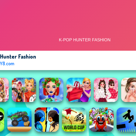
Hunter Fashion
iY8.com