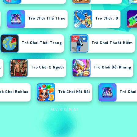
Trò Chơi Thể Thao
Trò Chơi .IO
Trò Chơi Thời Trang
Trò Chơi Thoát Hiểm
c
Trò Chơi 2 Người
Trò Chơi Đối Kháng
rò Chơi Roblox
Trò Chơi Kết Nối
Trò Chơi
ADVERTISEMENT