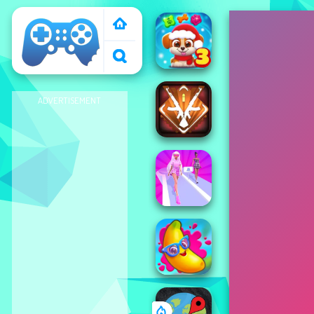
Trò Chơi Y8
ADVERTISEMENT