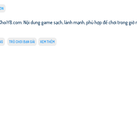
ƠN
ChoiY8.com. Nội dung game sạch, lành mạnh, phù hợp để chơi trong giờ n
NG
TRÒ CHƠI BẠN GÁI
XEM THÊM
ADVERTISEMENT