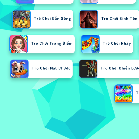
Trò Chơi Bắn Súng
Trò Chơi Sinh Tồn
Trò Chơi Trang Điểm
Trò Chơi Nhảy
Trò Chơi Mạt Chược
Trò Chơi Chiến Lượ
T