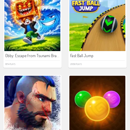
Obby: Escape from Tsunami Brainrot
Fast Ball Jump
1874 PLAYS
20158 PLAYS