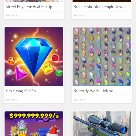
Street Mayhem: Beat Em Up
Bubble Shooter Temple Jewels
5696 PLAYS
1156 PLAYS
Kim cương cổ điển
Butterfly Kyodai Deluxe
5994 PLAYS
2537 PLAYS