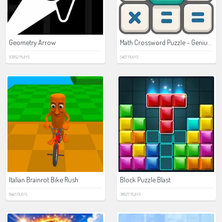
Math Crossword Puzzle - Genius Edition
Geometry Arrow
93852 PLAYS
5467 PLAYS
Italian Brainrot Bike Rush
Block Puzzle Blast
19421 PLAYS
38627 PLAYS