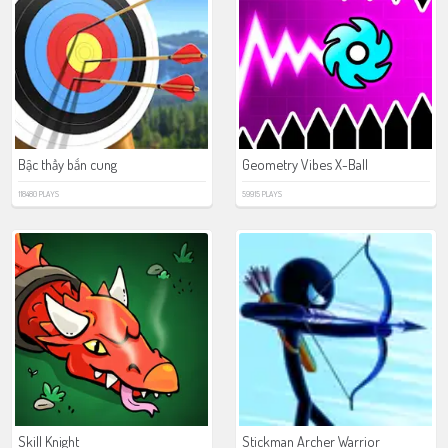
Bậc thầy bắn cung
Geometry Vibes X-Ball
118480 PLAYS
59915 PLAYS
Skill Knight
Stickman Archer Warrior