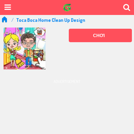
Toca Boca Home Clean Up Design
CHƠI
ADVERTISEMENT