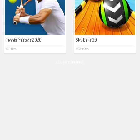
Tennis Masters 2026
Sky Balls 3D
597 PLAYS
32328 PLAYS
ADVERTISEMENT