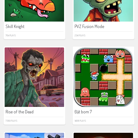
Skill Knight
PVZ Fusion Mode
764 PLAYS
2341 PLAYS
Rise of the Dead
Đặt bom 7
7369 PLAYS
14618 PLAYS