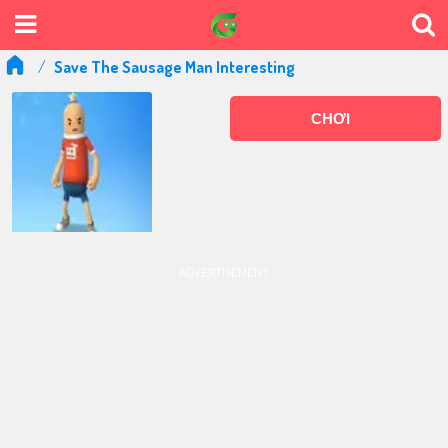
Save The Sausage Man Interesting
CHƠI
ADVERTISEMENT