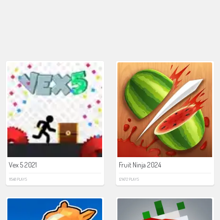
Vex 5 2021
Fruit Ninja 2024
11548 PLAYS
121472 PLAYS