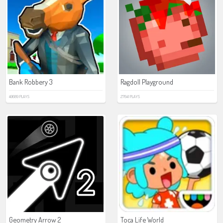
Bank Robbery 3
Ragdoll Playground
49689 PLAYS
27641 PLAYS
Geometry Arrow 2
Toca Life World