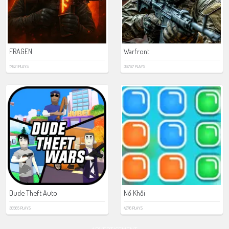
FRAGEN
Warfront
17821 PLAYS
36767 PLAYS
Dude Theft Auto
Nổ Khối
30565 PLAYS
4276 PLAYS