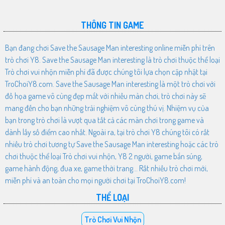
THÔNG TIN GAME
Bạn đang chơi Save the Sausage Man interesting online miễn phí trên
trò chơi Y8. Save the Sausage Man interesting là trò chơi thuộc thể loại
Trò chơi vui nhộn miễn phí đã được chúng tôi lựa chọn cập nhật tại
TroChoiY8.com. Save the Sausage Man interesting là một trò chơi với
đồ họa game vô cùng đẹp mắt với nhiều màn chơi, trò chơi này sẽ
mang đến cho bạn những trải nghiệm vô cùng thú vị. Nhiệm vụ của
bạn trong trò chơi là vượt qua tất cả các màn chơi trong game và
dành lấy số điểm cao nhất. Ngoài ra, tại trò chơi Y8 chúng tôi có rất
nhiều trò chơi tương tự Save the Sausage Man interesting hoặc các trò
chơi thuộc thể loại Trò chơi vui nhộn, Y8 2 người, game bắn súng,
game hành động, đua xe, game thời trang... Rất nhiều trò chơi mới,
miễn phí và an toàn cho mọi người chơi tại TroChoiY8.com!
THỂ LOẠI
Trò Chơi Vui Nhộn