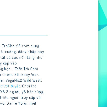
ay. TroChoiY8.com cung
 tải xuống, đăng nhập hay
 tất cả các nền tảng như
uy cập vào
 học... Trên Trò Chơi
n Chess, Stickboy War,
rn, VegaMix2 Wild West,
 trượt tuyết
. Chơi trò
Y8 2 người, y8 bắn súng,
triệu người truy cập và
i với Game Y8 online!