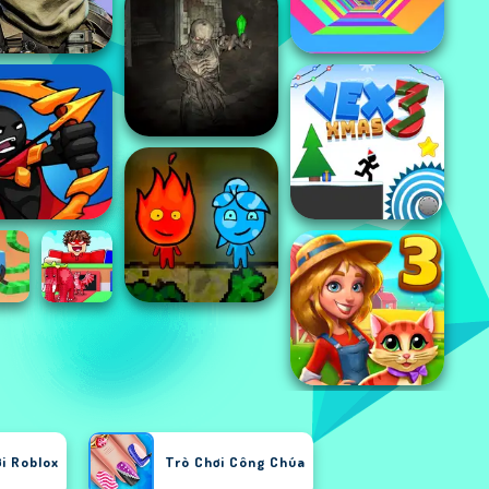
i Roblox
Trò Chơi Công Chúa