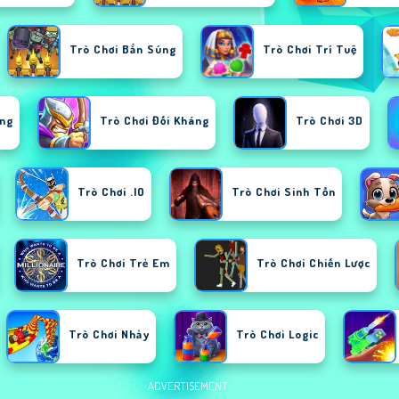
Trò Chơi Bắn Súng
Trò Chơi Trí Tuệ
ang
Trò Chơi Đối Kháng
Trò Chơi 3D
Trò Chơi .IO
Trò Chơi Sinh Tồn
Trò Chơi Trẻ Em
Trò Chơi Chiến Lược
Trò Chơi Nhảy
Trò Chơi Logic
ADVERTISEMENT