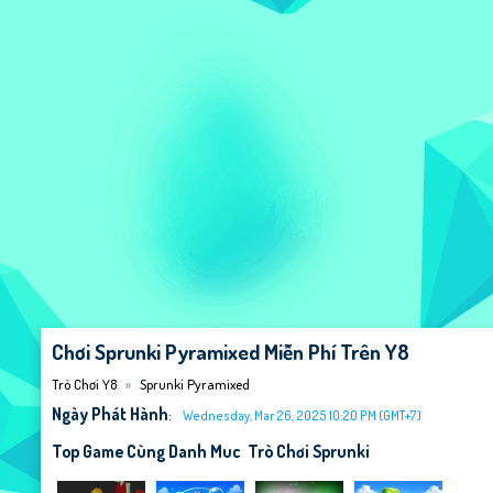
Chơi Sprunki Pyramixed Miễn Phí Trên Y8
Trò Chơi Y8
Sprunki Pyramixed
Ngày Phát Hành
:
Wednesday, Mar 26, 2025 10:20 PM (GMT+7)
Top Game Cùng Danh Muc
Trò Chơi Sprunki