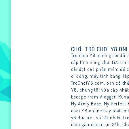
CHƠI TRÒ CHƠI Y8 ONL
Trò chơi Y8, chúng tôi đã
cấp tính năng chơi tức thì
cài đặt các phần mềm để ch
di động, máy tính bảng, láp
TroChoiY8.com, bạn có thể 
Y8, chúng tôi vừa cập nhậ
Escape from Vlogger: Runa
My Army Base, My Perfect
chơi Y8 online hay nhất m
y8 đua xe...và rất nhiều t
chơi game liên tục 24h. Ch