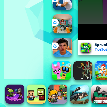
Sprun
TroCho