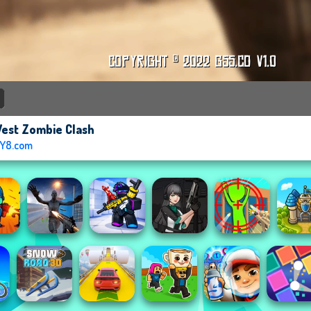
est Zombie Clash
iY8.com