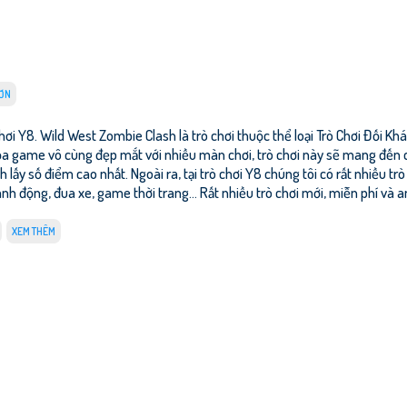
ƠN
ơi Y8. Wild West Zombie Clash là trò chơi thuộc thể loại Trò Chơi Đối Kh
ọa game vô cùng đẹp mắt với nhiều màn chơi, trò chơi này sẽ mang đến 
 lấy số điểm cao nhất. Ngoài ra, tại trò chơi Y8 chúng tôi có rất nhiều t
h động, đua xe, game thời trang... Rất nhiều trò chơi mới, miễn phí và 
XEM THÊM
ADVERTISEMENT