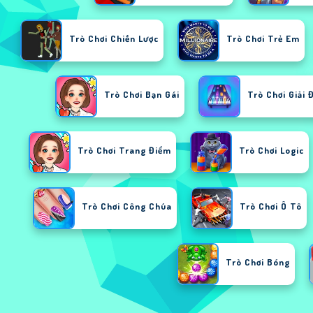
Trò Chơi Chiến Lược
Trò Chơi Trẻ Em
Trò Chơi Bạn Gái
Trò Chơi Giải 
Trò Chơi Trang Điểm
Trò Chơi Logic
Trò Chơi Công Chúa
Trò Chơi Ô Tô
Trò Chơi Bóng