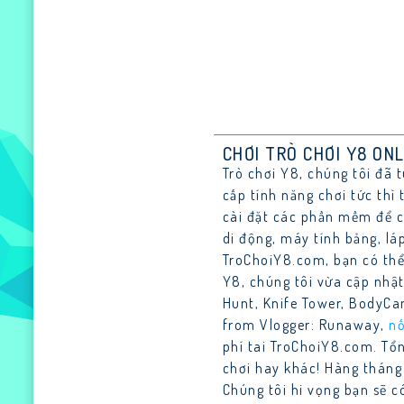
CHƠI TRÒ CHƠI Y8 ONL
Trò chơi Y8, chúng tôi đã
cấp tính năng chơi tức thì
cài đặt các phần mềm để ch
di động, máy tính bảng, láp
TroChoiY8.com, bạn có thể 
Y8, chúng tôi vừa cập nhậ
Hunt, Knife Tower, BodyCam
from Vlogger: Runaway,
nố
phí tai TroChoiY8.com. Tổn
chơi hay khác! Hàng tháng 
Chúng tôi hi vọng bạn sẽ c