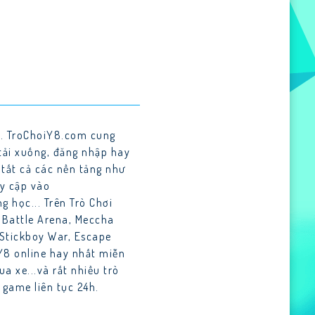
ay. TroChoiY8.com cung
 tải xuống, đăng nhập hay
 tất cả các nền tảng như
uy cập vào
 học... Trên Trò Chơi
 Battle Arena, Meccha
 Stickboy War, Escape
 Y8 online hay nhất miễn
 xe...và rất nhiều trò
 game liên tục 24h.