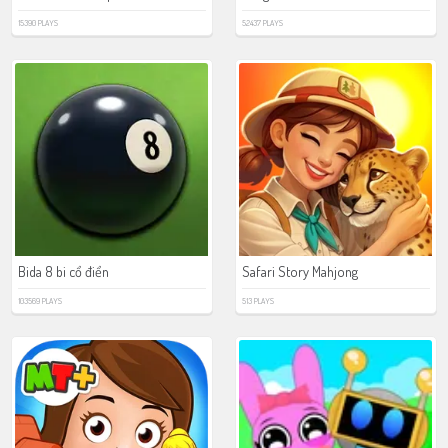
15390 PLAYS
52437 PLAYS
Bida 8 bi cổ điển
Safari Story Mahjong
103569 PLAYS
513 PLAYS