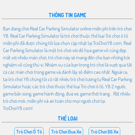
THÔNG TIN GAME
Bạn đang chơi Real Car Parking Simulator online miễn phí trên trò chơi
Y8. Real Car Parking Simulator là trò chơi thuộc thể loại Trò chơi ô tô
miễn phí đã được chúng tôi lựa chọn cập nhật tại TroChoiY8.com. Real
Car Parking Simulator là một trò chơi với đồ họa game vô cùng đẹp
mắt với nhiều màn chơi, trò chơi này sẽ mang đến cho bạn những trải
nghiệm vô cùng thú vị. Nhiệm vụ của bạn trong trò chơi là vượt qua tất
cả các màn chơi trong game và dành lấy số điểm cao nhất. Ngoài ra,
tại trò chơi Y8 chúng tôi có rất nhiều trò chơi tương tự Real Car Parking
Simulator hoặc các trò chơi thuộc thể loại Trò chơi ô tô, Y8 2 người,
game bắn súng, game hành động, đua xe, game thời trang... Rất nhiều
trò chơi mới, miễn phí và an toàn cho mọi người chơi tại
TroChoiY8.com!
THỂ LOẠI
Trò Chơi Ô Tô
Trò Chơi Đua Xe
Trò Chơi Đỗ Xe