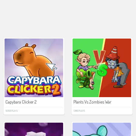
Capybara Clicker 2
Plants Vs Zombies War
19358 PLAYS
13189 PLAYS