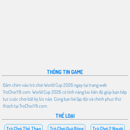
THÔNG TIN GAME
Đắm chìm vào trò chơi World Cup 2026 ngay tại trang web
TroChoiY8.com. World Cup 2026 có tính năng lưu tiến độ giúp bạn tiếp
tục cuộc chơi bất kỳ lúc nào. Cùng bạn bè lập đội và chinh phục thử
thách tại TroChoiY8.com.
THỂ LOẠI
Trò Chơi Thể Thao
Trò Chơi Quả Bóng
Trò Chơi 2 Người