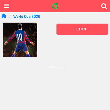
World Cup 2026
CHƠI
ADVERTISEMENT