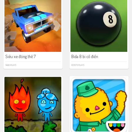
Siêu xe đóng thế 7
Bida 8 bi cổ điển
11490 PLAYS
103573 PLAYS