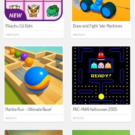
Pikachu Cổ Điển
Draw and Fight: War Machines
250607 PLAYS
61903 PLAYS
Marble Run - Ultimate Race!
PAC-MAN Halloween 2025
4629 PLAYS
1872 PLAYS